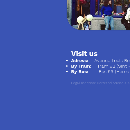
Visit us
Adress:
Avenue Louis Ber
By Tram:
Tram 92 (Sint - S
By Bus:
Bus 59 (Herman
Legal mention: Bertrand.brussels
S