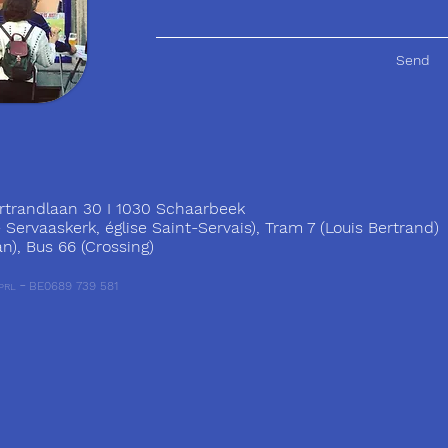
Send
trandlaan 30 I 1030 Schaarbeek
ervaaskerk, église Saint-Servais), Tram 7 (Louis Bertrand)
), Bus 66 (Crossing)
-
BE0689 739 581
PRL