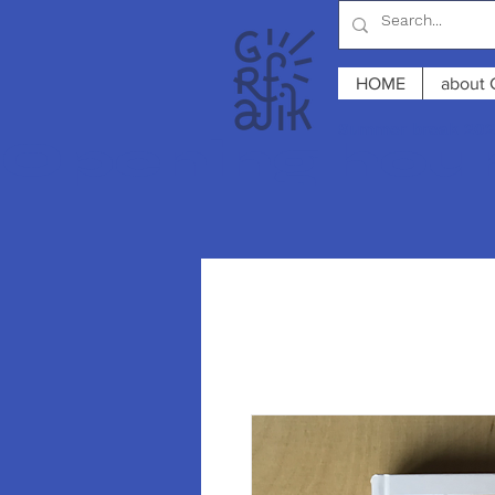
HOME
about 
Summer break 2026
Opening hours