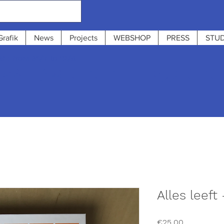
Grafik
News
Projects
WEBSHOP
PRESS
STUD
 : from 31/7 to 12/8
 13:00 - 19:0
Alles leeft
Price
€25.00