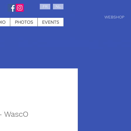
FR
NL
WEBSHOP
IO
PHOTOS
EVENTS
0 : tuesday, w
 - WascO