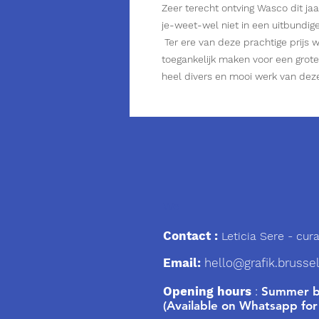
Zeer terecht ontving Wasco dit ja
je-weet-wel niet in een uitbundige
Ter ere van deze prachtige prijs w
toegankelijk maken voor een grot
heel divers en mooi werk van dez
We
Contact :
Leticia Sere
- cura
Email:
hello@grafik.brusse
Opening hours
:
Summer br
(Available on Whatsapp for