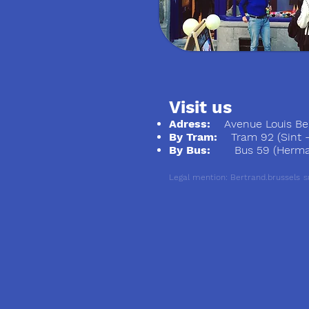
Visit us
Adress:
Avenue Louis Ber
By Tram:
Tram 92 (Sint - S
By Bus:
Bus 59 (Herman
Legal mention: Bertrand.brussels
S