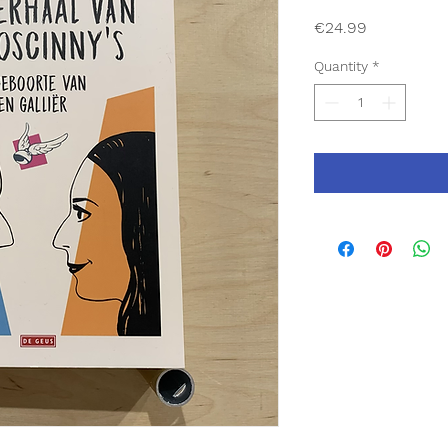
Price
€24.99
Quantity
*