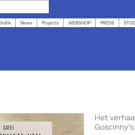
Grafik
News
Projects
WEBSHOP
PRESS
STUD
 : from 31/7 to 12/8
 13:00 - 19:0
Het verhaa
Goscinny’s