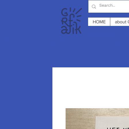
HOME
about 
Summer break 2026
Opening hours