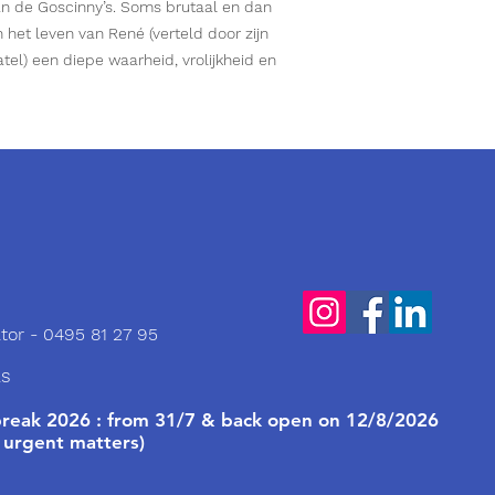
an de Goscinny’s. Soms brutaal en dan 
het leven van René (verteld door zijn 
el) een diepe waarheid, vrolijkheid en 
tor - 0495 81 27 95
ls
eak 2026 : from 31/7 & back open on 12/8/2026
 urgent matters)