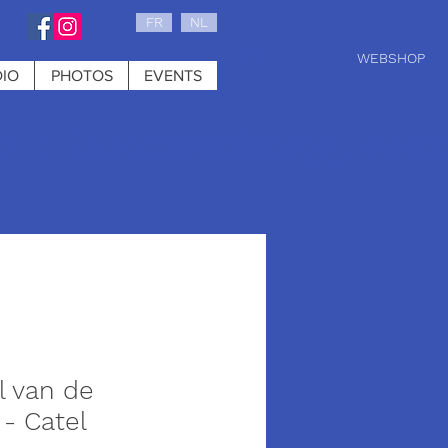
FR
NL
WEBSHOP
IO
PHOTOS
EVENTS
0 : tuesday, w
l van de
 - Catel