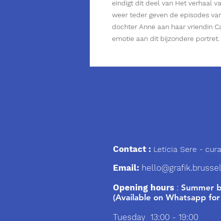
eindigt dit deel van Het verhaal v
weer teder geven de episodes van 
dochter Anne aan haar vriendin Cat
emotie aan dit bijzondere portret.
We
Contact :
Leticia Sere
- cura
Email:
hello@grafik.brusse
Opening hours
:
Summer br
(Available on Whatsapp for
Tuesday 13:00 - 19:00