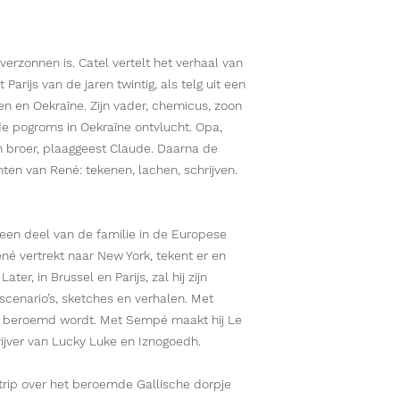
verzonnen is. Catel vertelt het verhaal van 
Parijs van de jaren twintig, als telg uit een 
en en Oekraïne. Zijn vader, chemicus, zoon 
de pogroms in Oekraïne ontvlucht. Opa, 
n broer, plaaggeest Claude. Daarna de 
hten van René: tekenen, lachen, schrijven.

 een deel van de familie in de Europese 
é vertrekt naar New York, tekent er en 
er, in Brussel en Parijs, zal hij zijn 
cenario’s, sketches en verhalen. Met 
el beroemd wordt. Met Sempé maakt hij Le 
hrijver van Lucky Luke en Iznogoedh.

strip over het beroemde Gallische dorpje 