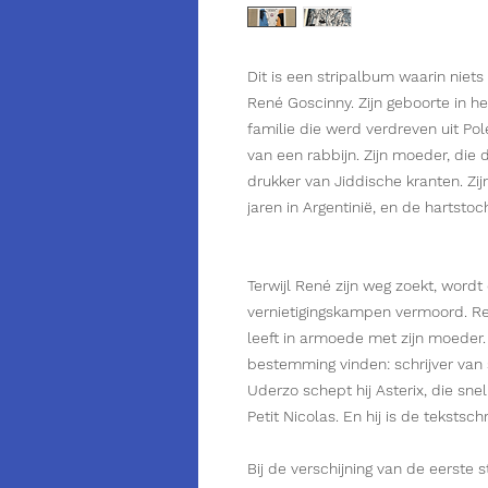
Dit is een stripalbum waarin niets 
René Goscinny. Zijn geboorte in het 
familie die werd verdreven uit Pol
van een rabbijn. Zijn moeder, die 
drukker van Jiddische kranten. Zij
jaren in Argentinië, en de hartstoc
Terwijl René zijn weg zoekt, wordt
vernietigingskampen vermoord. Ren
leeft in armoede met zijn moeder. Lat
bestemming vinden: schrijver van s
Uderzo schept hij Asterix, die sn
Petit Nicolas. En hij is de tekstsc
Bij de verschijning van de eerste 