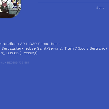
Send
trandlaan 30 I 1030 Schaarbeek
ervaaskerk, église Saint-Servais), Tram 7 (Louis Bertrand)
), Bus 66 (Crossing)
-
BE0689 739 581
PRL