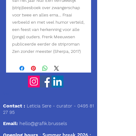
van het jaar Nul! Een verrukkelijk 
(strip)leesboek over zwangerschap 
voor twee en alles erna… Fraai 
verbeeld en met veel humor verteld, 
een feest van herkenning voor alle 
(jonge) ouders. Frenk Meeuwsen 
publiceerde eerder de striproman 
Zen zonder meester (Sherpa, 2017)
We
Contact :
Leticia Sere
- curator -
0495 81
27 95
Email:
hello@grafik.brussels
Opening hours
:
Summer break 2026 :