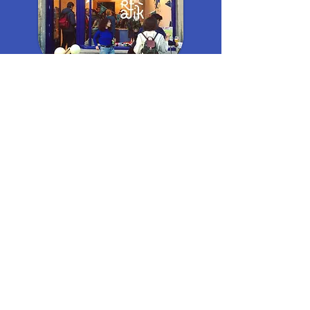
Send
Visit us