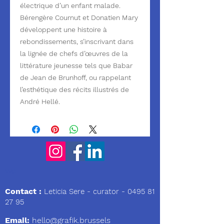
électrique d’un enfant malade.
Bérengère Cournut et Donatien Mary
développent une histoire à
rebondissements, s’inscrivant dans
la lignée de chefs d’œuvres de la
littérature jeunesse tels que Babar
de Jean de Brunhoff, ou rappelant
l’esthétique des récits illustrés de
André Hellé.
We
Contact :
Leticia Sere
- curator -
0495 81
27 95
Email:
hello@grafik.brussels