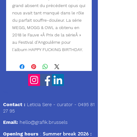
grand absent du précédent opus qui
nous avait tant manqué dans le rôle
du parfait souffre-douleur. La série
MEGG, MOGG & OWL a obtenu en
2018 le Fauve «Â Prix de la sérieÂ »
au Festival d'Angoulême pour
l'album HAPPY FUCKING BIRTHDAY.
We
Contact :
Leticia Sere
- curator -
0495 81
27 95
Email:
hello@grafik.brussels
Opening hours
:
Summer break 2026 :