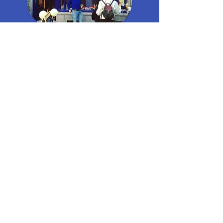
Send
Visit us
Adress:
Avenue Louis Bertrandlaan 30 I
1030 Schaarbeek
By Tram:
Tram 92 (Sint - Servaaskerk,