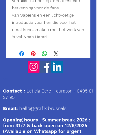
verrukkelijk boek op. Een feest van
herkenning voor de fans
van Sapiens en een lichtvoetige
introductie voor hen die voor het
eerst kennismaken met het werk van
Yuval Noah Harari.
We
Contact :
Leticia Sere
- curator -
0495 81
27 95
Email:
hello@grafik.brussels
Opening hours
:
Summer break 2026 :
from 31/7 & back open on 12/8/2026
(Available on Whatsapp for urgent