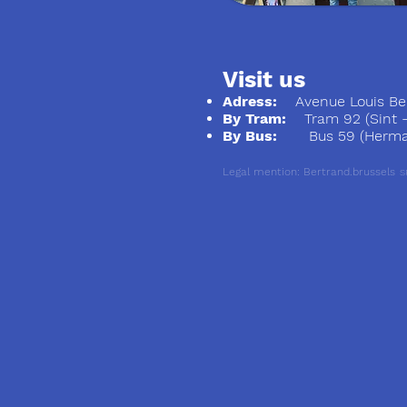
Visit us
Adress:
Avenue Louis Ber
By Tram:
Tram 92 (Sint - S
By Bus:
Bus 59 (Herman
Legal mention: Bertrand.brussels
S