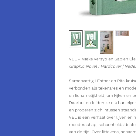
VEL - Mieke Versyp en Sabien Cl
Graphic Novel I Hardcover | Nede
Samenvattig
I Esther en Rita kruis
verbonden als tekenares en model
en lichamelijkheid, om kijken en 
Daarbuiten leiden ze elk hun eig
en proberen zich intussen staan
VEL is een verhaal over lijven en 
moederschap, schoonheidsidealen
van de tijd. Over littekens, schaamte