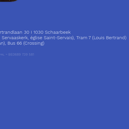
trandlaan 30 I 1030 Schaarbeek
ervaaskerk, église Saint-Servais), Tram 7 (Louis Bertrand)
), Bus 66 (Crossing)
-
BE0689 739 581
PRL