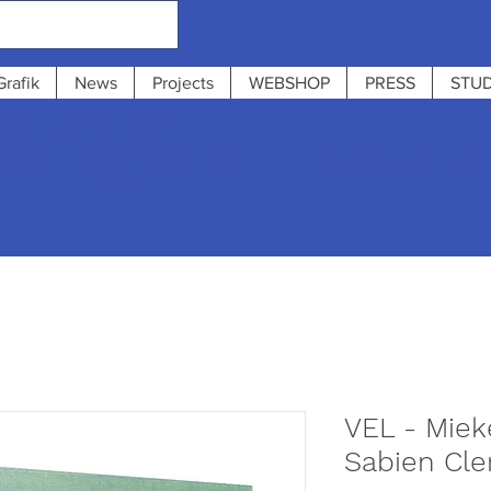
Grafik
News
Projects
WEBSHOP
PRESS
STUD
 : from 31/7 to 12/8
 13:00 - 19:0
VEL - Miek
Sabien Cl