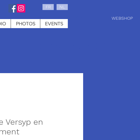
FR
NL
WEBSHOP
IO
PHOTOS
EVENTS
0 : tuesday, w
e Versyp en
ement