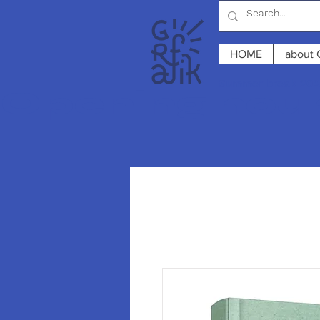
HOME
about 
Summer break 2026
Opening hours